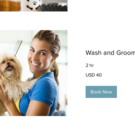
Wash and Groo
2 hr
40
USD 40
dólares
estadounidenses
Book Now