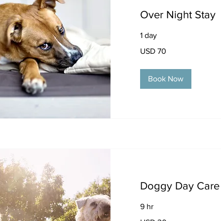
Over Night Stay
1 day
70
USD 70
dólares
estadounidenses
Book Now
Doggy Day Care
9 hr
30